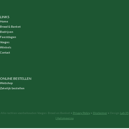
LINKS
Home
Brood & Banket
Bedrijven
Feestdagen
Vooges
Winkels
Contact
ONLINE BESTELLEN
Webshop
Zakelijk bestellen
Alle rechten voorbehouden Vooges Brood en Banket •
Privacy Policy
•
Disclaimer
• Design
Lab 35
| Aalsmeer.nu