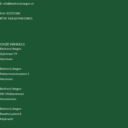
E.
info@bakkerijvooges.nl
Kvk: 82253188
BTW: NL862396013B01
ONZE WINKELS
Bakkerij Vooges
Zijdstraat 79
Aalsmeer
Bakkerij Vooges
Poldermeesterplein 3
Aalsmeer
Bakkerij Vooges
WC Middenhoven
Amstelveen
Bakkerij Vooges
Raadhuisplein 8
Mijdrecht