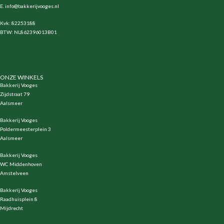
E.
info@bakkerijvooges.nl
Kvk: 82253188
BTW: NL862396013B01
ONZE WINKELS
Bakkerij Vooges
Zijdstraat 79
Aalsmeer
Bakkerij Vooges
Poldermeesterplein 3
Aalsmeer
Bakkerij Vooges
WC Middenhoven
Amstelveen
Bakkerij Vooges
Raadhuisplein 8
Mijdrecht