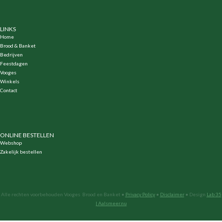
LINKS
Home
Brood & Banket
Bedrijven
Feestdagen
Vooges
Winkels
Contact
ONLINE BESTELLEN
Webshop
Zakelijk bestellen
Alle rechten voorbehouden Vooges Brood en Banket •
Privacy Policy
•
Disclaimer
• Design
Lab 35
| Aalsmeer.nu