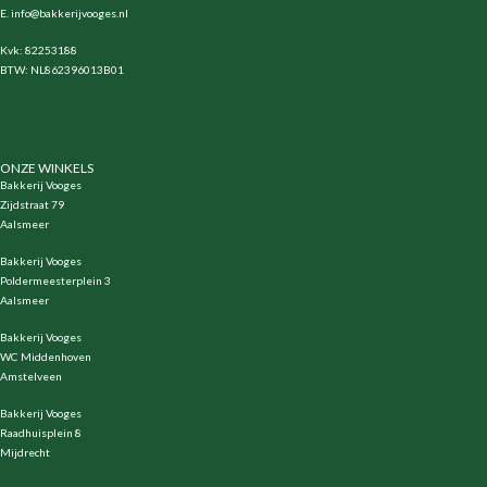
E.
info@bakkerijvooges.nl
Kvk: 82253188
BTW: NL862396013B01
ONZE WINKELS
Bakkerij Vooges
Zijdstraat 79
Aalsmeer
Bakkerij Vooges
Poldermeesterplein 3
Aalsmeer
Bakkerij Vooges
WC Middenhoven
Amstelveen
Bakkerij Vooges
Raadhuisplein 8
Mijdrecht