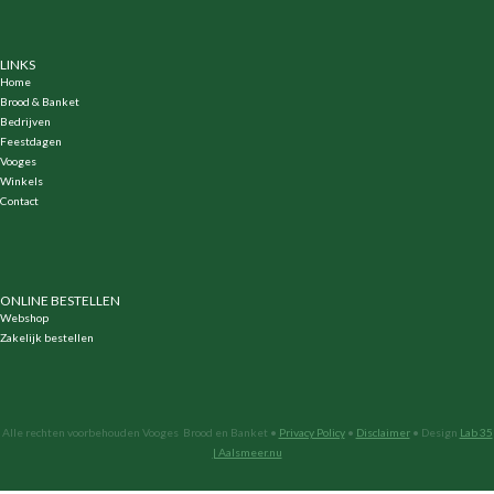
LINKS
Home
Brood & Banket
Bedrijven
Feestdagen
Vooges
Winkels
Contact
ONLINE BESTELLEN
Webshop
Zakelijk bestellen
Alle rechten voorbehouden Vooges Brood en Banket •
Privacy Policy
•
Disclaimer
• Design
Lab 35
| Aalsmeer.nu