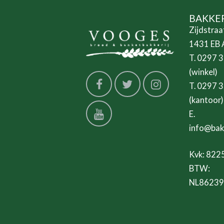
BAKKE
Zijdstraa
1431 EB 
T. 0297 
(winkel)
T. 0297 
(kantoor)
E.
info@bakk
Kvk: 82
BTW:
NL86239