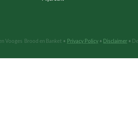
en Vooges Brood en Banket •
Privacy Policy
•
Disclaimer
• De