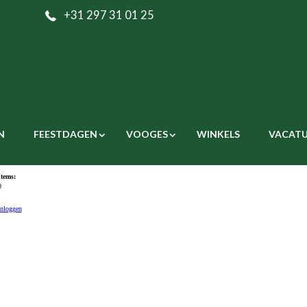
+31 297 31 01 25
N
FEESTDAGEN
VOOGES
WINKELS
VACATU