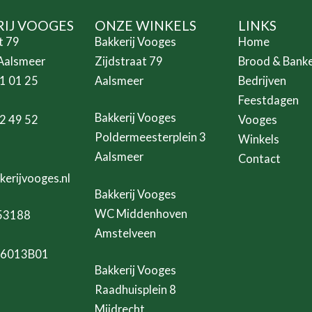
RIJ VOOGES
ONZE WINKELS
LINKS
t 79
Bakkerij Vooges
Home
Aalsmeer
Zijdstraat 79
Brood & Bank
31 01 25
Aalsmeer
Bedrijven
Feestdagen
Bakkerij Vooges
32 49 52
Vooges
Poldermeesterplein 3
Winkels
Aalsmeer
Contact
erijvooges.nl
Bakkerij Vooges
WC Middenhoven
253188
Amstelveen
6013B01
Bakkerij Vooges
Raadhuisplein 8
Mijdrecht