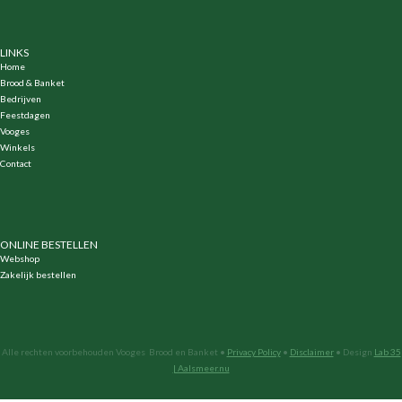
LINKS
Home
Brood & Banket
Bedrijven
Feestdagen
Vooges
Winkels
Contact
ONLINE BESTELLEN
Webshop
Zakelijk bestellen
Alle rechten voorbehouden Vooges Brood en Banket •
Privacy Policy
•
Disclaimer
• Design
Lab 35
| Aalsmeer.nu