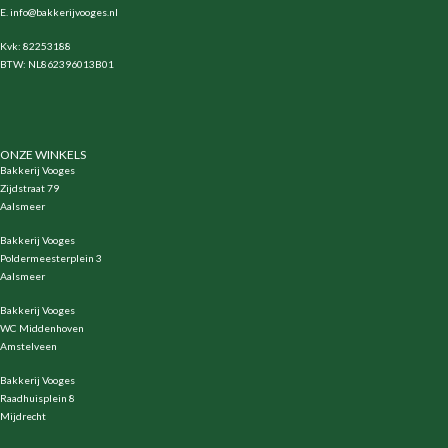
E.
info@bakkerijvooges.nl
Kvk: 82253188
BTW: NL862396013B01
ONZE WINKELS
Bakkerij Vooges
Zijdstraat 79
Aalsmeer
Bakkerij Vooges
Poldermeesterplein 3
Aalsmeer
Bakkerij Vooges
WC Middenhoven
Amstelveen
Bakkerij Vooges
Raadhuisplein 8
Mijdrecht