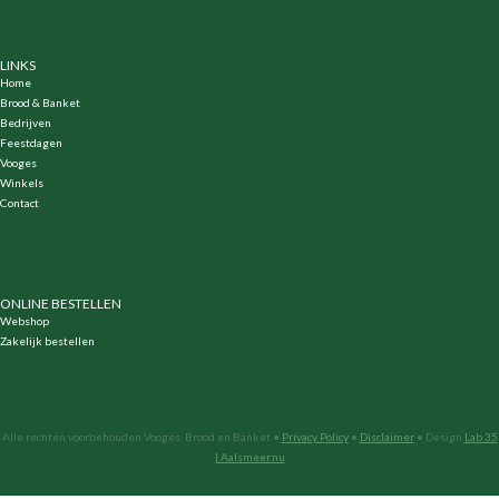
LINKS
Home
Brood & Banket
Bedrijven
Feestdagen
Vooges
Winkels
Contact
ONLINE BESTELLEN
Webshop
Zakelijk bestellen
Alle rechten voorbehouden Vooges Brood en Banket •
Privacy Policy
•
Disclaimer
• Design
Lab 35
| Aalsmeer.nu