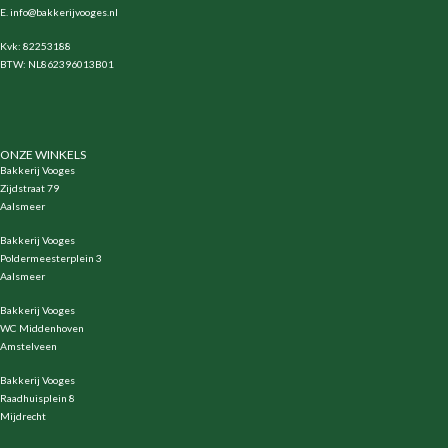
E.
info@bakkerijvooges.nl
Kvk: 82253188
BTW: NL862396013B01
ONZE WINKELS
Bakkerij Vooges
Zijdstraat 79
Aalsmeer
Bakkerij Vooges
Poldermeesterplein 3
Aalsmeer
Bakkerij Vooges
WC Middenhoven
Amstelveen
Bakkerij Vooges
Raadhuisplein 8
Mijdrecht